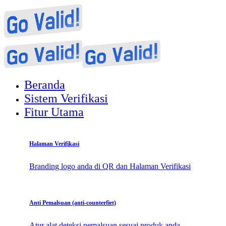
Beranda
Sistem Verifikasi
Fitur Utama
Halaman Verifikasi
Branding logo anda di QR dan Halaman Verifikasi
Anti Pemalsuan (anti-counterfiet)
Atur alat deteksi pemalsuan sesuai produk anda