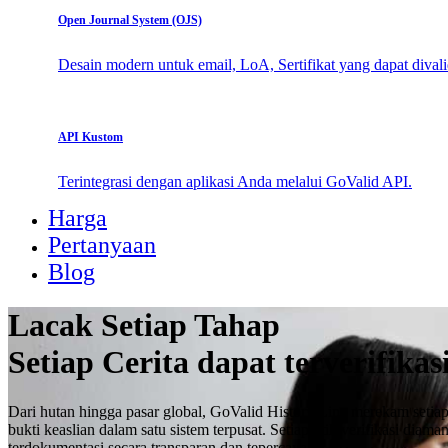
Open Journal System (OJS)
Desain modern untuk email, LoA, Sertifikat yang dapat divali
API Kustom
Terintegrasi dengan aplikasi Anda melalui GoValid API.
Harga
Pertanyaan
Blog
Lacak Setiap Tahap
Setiap Cerita dapat terverifikas
Dari hutan hingga pasar global, GoValid History Line merekam setia
bukti keaslian dalam satu sistem terpusat. Setiap titik verifikasi dia
terdokumentasi secara transparan dan tepercaya.