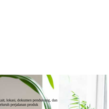
kait, lokasi, dokumen pendukung, dan
 seluruh perjalanan produk