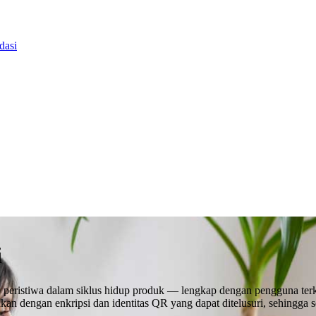
dasi
i
p peristiwa dalam siklus hidup produk — lengkap dengan pengguna ter
mankan dengan enkripsi dan identitas QR yang dapat ditelusuri, sehingga